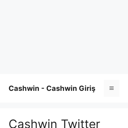
Cashwin - Cashwin Giriş
Menü
Cashwin Twitter