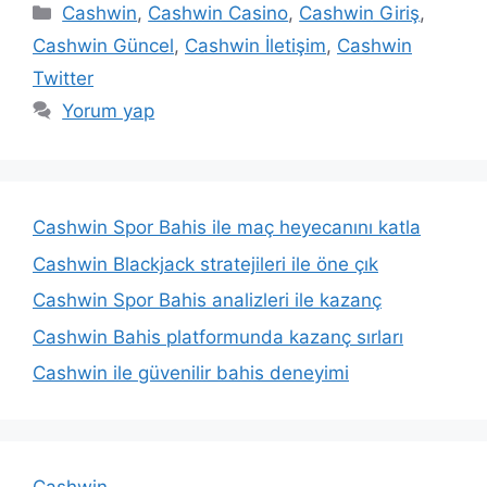
Kategoriler
Cashwin
,
Cashwin Casino
,
Cashwin Giriş
,
Cashwin Güncel
,
Cashwin İletişim
,
Cashwin
Twitter
Yorum yap
Cashwin Spor Bahis ile maç heyecanını katla
Cashwin Blackjack stratejileri ile öne çık
Cashwin Spor Bahis analizleri ile kazanç
Cashwin Bahis platformunda kazanç sırları
Cashwin ile güvenilir bahis deneyimi