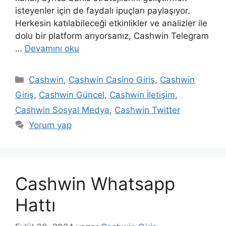
isteyenler için de faydalı ipuçları paylaşıyor.
Herkesin katılabileceği etkinlikler ve analizler ile
dolu bir platform arıyorsanız, Cashwin Telegram
…
Devamını oku
Kategoriler
Cashwin
,
Cashwin Casino Giriş
,
Cashwin
Giriş
,
Cashwin Güncel
,
Cashwin İletişim
,
Cashwin Sosyal Medya
,
Cashwin Twitter
Yorum yap
Cashwin Whatsapp
Hattı