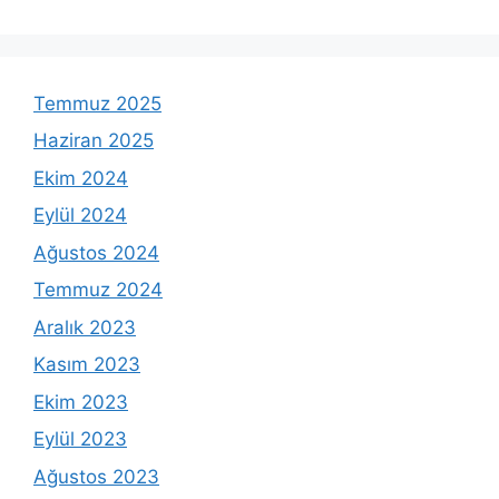
Temmuz 2025
Haziran 2025
Ekim 2024
Eylül 2024
Ağustos 2024
Temmuz 2024
Aralık 2023
Kasım 2023
Ekim 2023
Eylül 2023
Ağustos 2023