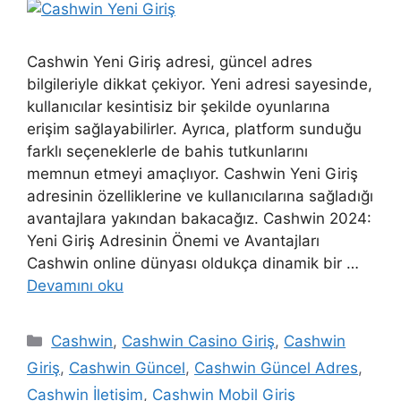
Cashwin Yeni Giriş adresi, güncel adres
bilgileriyle dikkat çekiyor. Yeni adresi sayesinde,
kullanıcılar kesintisiz bir şekilde oyunlarına
erişim sağlayabilirler. Ayrıca, platform sunduğu
farklı seçeneklerle de bahis tutkunlarını
memnun etmeyi amaçlıyor. Cashwin Yeni Giriş
adresinin özelliklerine ve kullanıcılarına sağladığı
avantajlara yakından bakacağız. Cashwin 2024:
Yeni Giriş Adresinin Önemi ve Avantajları
Cashwin online dünyası oldukça dinamik bir …
Devamını oku
Kategoriler
Cashwin
,
Cashwin Casino Giriş
,
Cashwin
Giriş
,
Cashwin Güncel
,
Cashwin Güncel Adres
,
Cashwin İletişim
,
Cashwin Mobil Giriş