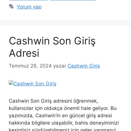
Yorum yap
Cashwin Son Giriş
Adresi
Temmuz 29, 2024
yazar
Cashwin Giriş
Cashwin Son Giriş adresini öğrenmek,
kullanıcılar için oldukça önemli hale geliyor. Bu
yazımızda, Cashwin’in en güncel giriş adresi
hakkında bilgilere ulaşabilir, bahis deneyiminizi
kesintisiz sürdürebilmeniz için neler yapmanız