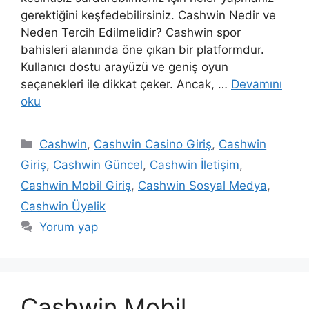
gerektiğini keşfedebilirsiniz. Cashwin Nedir ve
Neden Tercih Edilmelidir? Cashwin spor
bahisleri alanında öne çıkan bir platformdur.
Kullanıcı dostu arayüzü ve geniş oyun
seçenekleri ile dikkat çeker. Ancak, …
Devamını
oku
Kategoriler
Cashwin
,
Cashwin Casino Giriş
,
Cashwin
Giriş
,
Cashwin Güncel
,
Cashwin İletişim
,
Cashwin Mobil Giriş
,
Cashwin Sosyal Medya
,
Cashwin Üyelik
Yorum yap
Cashwin Mobil