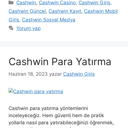
Kategoriler
Cashwin
,
Cashwin Casino
,
Cashwin Giriş
,
Cashwin Güncel
,
Cashwin Kayıt
,
Cashwin Mobil
Giriş
,
Cashwin Sosyal Medya
Yorum yap
Cashwin Para Yatırma
Haziran 18, 2023
yazar
Cashwin Giriş
Cashwin para yatırma yöntemlerini
inceleyeceğiz. Hem güvenli hem de pratik
yollarla nasıl para yatırabileceğinizi öğrenmek,