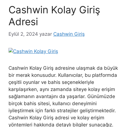
Cashwin Kolay Giriş
Adresi
Eylül 2, 2024
yazar
Cashwin Giriş
Cashwin Kolay Giriş adresine ulaşmak da büyük
bir merak konusudur. Kullanıcılar, bu platformda
çeşitli oyunlar ve bahis seçenekleriyle
karşılaşırken, aynı zamanda siteye kolay erişim
sağlamanın avantajını da yaşarlar. Günümüzde
birçok bahis sitesi, kullanıcı deneyimini
iyileştirmek için farklı stratejiler geliştirmektedir.
Cashwin Kolay Giriş adresi ve kolay erişim
yöntemleri hakkında detaylı bilgiler sunacağız.