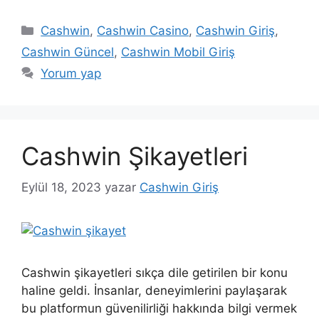
Kategoriler
Cashwin
,
Cashwin Casino
,
Cashwin Giriş
,
Cashwin Güncel
,
Cashwin Mobil Giriş
Yorum yap
Cashwin Şikayetleri
Eylül 18, 2023
yazar
Cashwin Giriş
Cashwin şikayetleri sıkça dile getirilen bir konu
haline geldi. İnsanlar, deneyimlerini paylaşarak
bu platformun güvenilirliği hakkında bilgi vermek