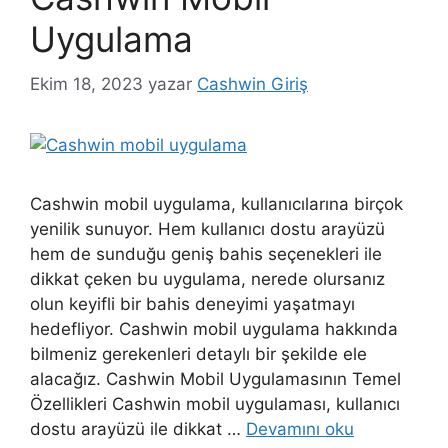
Uygulama
Ekim 18, 2023
yazar
Cashwin Giriş
Cashwin mobil uygulama, kullanıcılarına birçok
yenilik sunuyor. Hem kullanıcı dostu arayüzü
hem de sunduğu geniş bahis seçenekleri ile
dikkat çeken bu uygulama, nerede olursanız
olun keyifli bir bahis deneyimi yaşatmayı
hedefliyor. Cashwin mobil uygulama hakkında
bilmeniz gerekenleri detaylı bir şekilde ele
alacağız. Cashwin Mobil Uygulamasının Temel
Özellikleri Cashwin mobil uygulaması, kullanıcı
dostu arayüzü ile dikkat …
Devamını oku