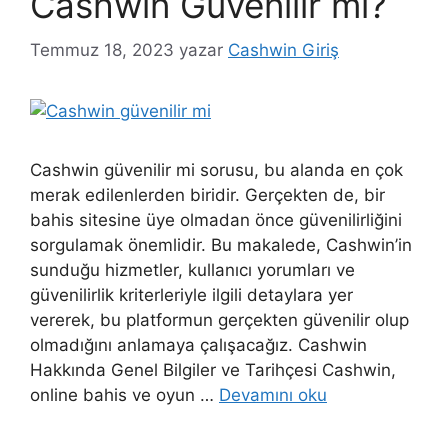
Cashwin Güvenilir mi?
Temmuz 18, 2023
yazar
Cashwin Giriş
Cashwin güvenilir mi sorusu, bu alanda en çok
merak edilenlerden biridir. Gerçekten de, bir
bahis sitesine üye olmadan önce güvenilirliğini
sorgulamak önemlidir. Bu makalede, Cashwin’in
sunduğu hizmetler, kullanıcı yorumları ve
güvenilirlik kriterleriyle ilgili detaylara yer
vererek, bu platformun gerçekten güvenilir olup
olmadığını anlamaya çalışacağız. Cashwin
Hakkında Genel Bilgiler ve Tarihçesi Cashwin,
online bahis ve oyun …
Devamını oku