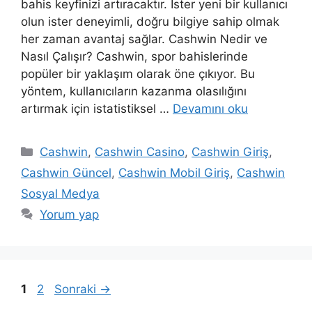
bahis keyfinizi artıracaktır. İster yeni bir kullanıcı
olun ister deneyimli, doğru bilgiye sahip olmak
her zaman avantaj sağlar. Cashwin Nedir ve
Nasıl Çalışır? Cashwin, spor bahislerinde
popüler bir yaklaşım olarak öne çıkıyor. Bu
yöntem, kullanıcıların kazanma olasılığını
artırmak için istatistiksel …
Devamını oku
Kategoriler
Cashwin
,
Cashwin Casino
,
Cashwin Giriş
,
Cashwin Güncel
,
Cashwin Mobil Giriş
,
Cashwin
Sosyal Medya
Yorum yap
Sayfa
Sayfa
1
2
Sonraki
→