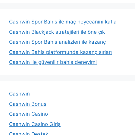
Cashwin Spor Bahis ile maç heyecanını katla
Cashwin Blackjack stratejileri ile öne çık
Cashwin Spor Bahis analizleri ile kazanç
Cashwin Bahis platformunda kazanç sırları
Cashwin ile güvenilir bahis deneyimi
Cashwin
Cashwin Bonus
Cashwin Casino
Cashwin Casino Giriş
Cashwin Destek