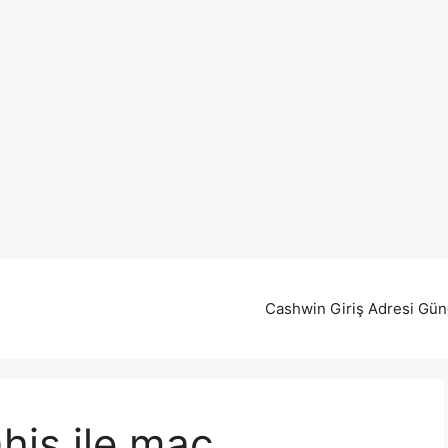
Cashwin Giriş Adresi Gün
his ile maç