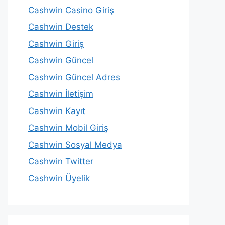
Cashwin Casino Giriş
Cashwin Destek
Cashwin Giriş
Cashwin Güncel
Cashwin Güncel Adres
Cashwin İletişim
Cashwin Kayıt
Cashwin Mobil Giriş
Cashwin Sosyal Medya
Cashwin Twitter
Cashwin Üyelik