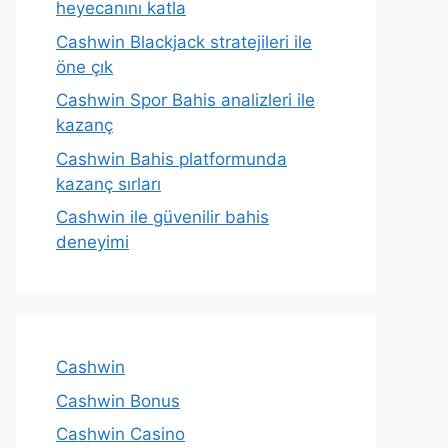
heyecanını katla
Cashwin Blackjack stratejileri ile
öne çık
Cashwin Spor Bahis analizleri ile
kazanç
Cashwin Bahis platformunda
kazanç sırları
Cashwin ile güvenilir bahis
deneyimi
Cashwin
Cashwin Bonus
Cashwin Casino