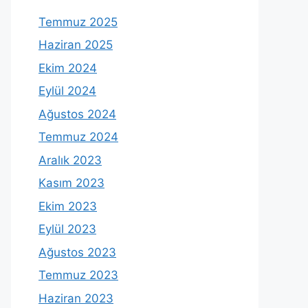
Temmuz 2025
Haziran 2025
Ekim 2024
Eylül 2024
Ağustos 2024
Temmuz 2024
Aralık 2023
Kasım 2023
Ekim 2023
Eylül 2023
Ağustos 2023
Temmuz 2023
Haziran 2023