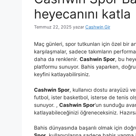
heyecanını katla
Temmuz 22, 2025
yazar
Cashwin Gir
Maç günleri, spor tutkunları için özel bir
karşılaşmalar, sadece takımların performan
daha da renklenir.
Cashwin Spor
, bu hey
platformu sunuyor. Bahis yaparken, doğru s
keyfini katlayabilirsiniz.
Cashwin Spor
, kullanıcı dostu arayüzü ve
futbol, ister basketbol, isterse de tenis 
sunuyor. ,
Cashwin Spor
‘un sunduğu avan
katlayabileceğinizi öğreneceksiniz. Hazırs
Bahis dünyasında başarılı olmak için doğru
Spor
, kullanıcılarına sadece bahis yapm