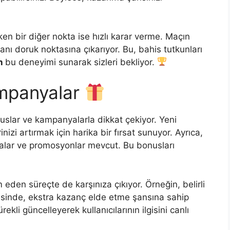
en bir diğer nokta ise hızlı karar verme. Maçın
nı doruk noktasına çıkarıyor. Bu, bahis tutkunları
n
bu deneyimi sunarak sizleri bekliyor.
ampanyalar
uslar ve kampanyalarla dikkat çekiyor. Yeni
nizi artırmak için harika bir fırsat sunuyor. Ayrıca,
nyalar ve promosyonlar mevcut. Bu bonusları
den süreçte de karşınıza çıkıyor. Örneğin, belirli
esinde, ekstra kazanç elde etme şansına sahip
kli güncelleyerek kullanıcılarının ilgisini canlı