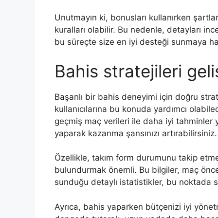
Unutmayın ki, bonusları kullanırken şartl
kuralları olabilir. Bu nedenle, detayları in
bu süreçte size en iyi desteği sunmaya ha
Bahis stratejileri geli
Başarılı bir bahis deneyimi için doğru stra
kullanıcılarına bu konuda yardımcı olabilec
geçmiş maç verileri ile daha iyi tahminler 
yaparak kazanma şansınızı artırabilirsiniz.
Özellikle, takım form durumunu takip etm
bulundurmak önemli. Bu bilgiler, maç önces
sunduğu detaylı istatistikler, bu noktada 
Ayrıca, bahis yaparken bütçenizi iyi yönetm